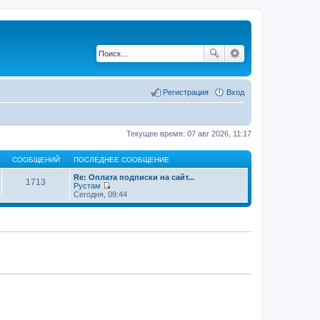
Регистрация
Вход
Текущее время: 07 авг 2026, 11:17
СООБЩЕНИЙ
ПОСЛЕДНЕЕ СООБЩЕНИЕ
Re: Оплата подписки на сайт...
1713
Рустам
П
Сегодня, 09:44
е
р
е
й
т
и
к
п
о
с
л
е
д
н