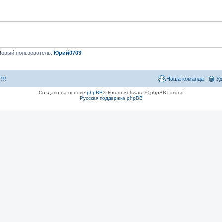
Новый пользователь:
Юрий0703
!!!
Наша команда
Уд
Создано на основе
phpBB
® Forum Software © phpBB Limited
Русская поддержка phpBB