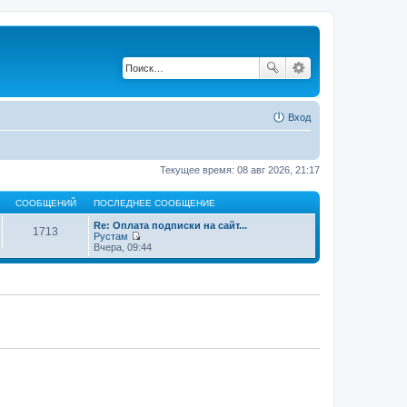
Вход
Текущее время: 08 авг 2026, 21:17
СООБЩЕНИЙ
ПОСЛЕДНЕЕ СООБЩЕНИЕ
Re: Оплата подписки на сайт...
1713
Рустам
П
Вчера, 09:44
е
р
е
й
т
и
к
п
о
с
л
е
д
н