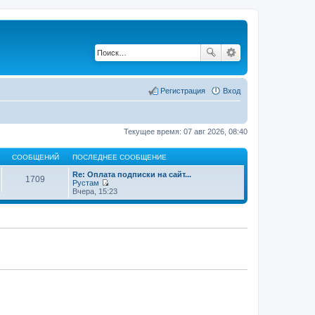
Регистрация
Вход
Текущее время: 07 авг 2026, 08:40
СООБЩЕНИЙ
ПОСЛЕДНЕЕ СООБЩЕНИЕ
Re: Оплата подписки на сайт...
1709
Рустам
П
Вчера, 15:23
е
р
е
й
т
и
к
п
о
с
л
е
д
н