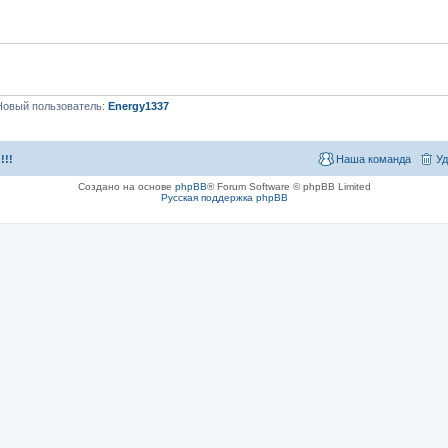
Новый пользователь:
Energy1337
!!!
Наша команда
Уд
Создано на основе
phpBB
® Forum Software © phpBB Limited
Русская поддержка phpBB