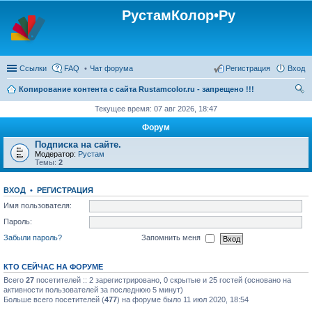
РустамКолор•Ру
Ссылки
FAQ
Чат форума
Регистрация
Вход
Копирование контента с сайта Rustamcolor.ru - запрещено !!!
ои
Текущее время: 07 авг 2026, 18:47
ск
Форум
Подписка на сайте.
Модератор:
Рустам
Темы:
2
ВХОД
•
РЕГИСТРАЦИЯ
Имя пользователя:
Пароль:
Забыли пароль?
Запомнить меня
КТО СЕЙЧАС НА ФОРУМЕ
Всего
27
посетителей :: 2 зарегистрировано, 0 скрытые и 25 гостей (основано на
активности пользователей за последнюю 5 минут)
Больше всего посетителей (
477
) на форуме было 11 июл 2020, 18:54