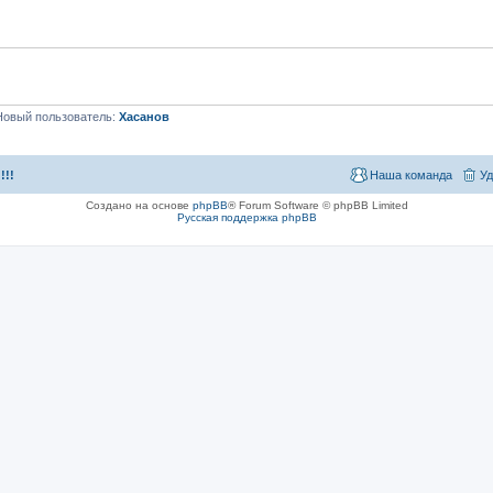
Новый пользователь:
Хасанов
!!!
Наша команда
Уд
Создано на основе
phpBB
® Forum Software © phpBB Limited
Русская поддержка phpBB