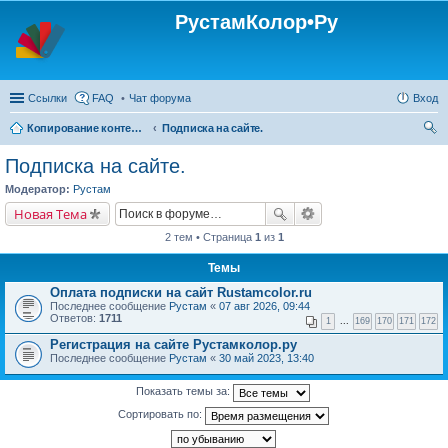
РустамКолор•Ру
Ссылки
FAQ
Чат форума
Вход
Копирование контента с сайта Rustamcolor.ru - запрещено !!!
Подписка на сайте.
ои
Подписка на сайте.
ск
Модератор:
Рустам
Новая Тема
2 тем • Страница
1
из
1
Темы
Оплата подписки на сайт Rustamcolor.ru
Последнее сообщение
Рустам
«
07 авг 2026, 09:44
Ответов:
1711
1
...
169
170
171
172
Регистрация на сайте Рустамколор.ру
Последнее сообщение
Рустам
«
30 май 2023, 13:40
Показать темы за:
Сортировать по: