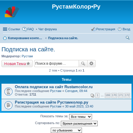
РустамКолор•Ру
Ссылки
FAQ
Чат форума
Регистрация
Вход
Копирование контента с сайта Rustamcolor.ru - запрещено !!!
Подписка на сайте.
ои
Подписка на сайте.
ск
Модератор:
Рустам
Новая Тема
2 тем • Страница
1
из
1
Темы
Оплата подписки на сайт Rustamcolor.ru
Последнее сообщение
Рустам
«
Сегодня, 09:44
Ответов:
1711
1
...
169
170
171
172
Регистрация на сайте Рустамколор.ру
Последнее сообщение
Рустам
«
30 май 2023, 13:40
Показать темы за:
Сортировать по: