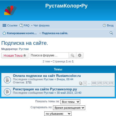
РустамКолор•Ру
Ссылки
FAQ
Чат форума
Вход
Копирование контента с сайта Rustamcolor.ru - запрещено !!!
Подписка на сайте.
ои
Подписка на сайте.
ск
Модератор:
Рустам
Новая Тема
2 тем • Страница
1
из
1
Темы
Оплата подписки на сайт Rustamcolor.ru
Последнее сообщение
Рустам
«
Вчера, 09:44
Ответов:
1711
1
...
169
170
171
172
Регистрация на сайте Рустамколор.ру
Последнее сообщение
Рустам
«
30 май 2023, 13:40
Показать темы за:
Сортировать по: