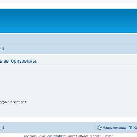
!!!
ь авторизованы.
руме в этот раз
!!!
Наша команда
Уд
Создано на основе
phpBB
® Forum Software © phpBB Limited