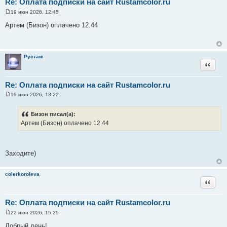
Re: Оплата подписки на сайт Rustamcolor.ru
19 июн 2026, 12:45
С
о
Артем (Бизон) оплачено 12.44
о
б
щ
е
н
Рустам
и
Цитата
е
Re: Оплата подписки на сайт Rustamcolor.ru
19 июн 2026, 13:22
С
о
о
Бизон писал(а):
б
Артем (Бизон) оплачено 12.44
щ
е
н
и
е
Заходите)
colerkoroleva
Цитата
Re: Оплата подписки на сайт Rustamcolor.ru
22 июн 2026, 15:25
С
о
Добрый день!