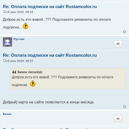
Re: Оплата подписки на сайт Rustamcolor.ru
19 июн 2026, 09:16
С
о
Доброе,есть кто живой..??? Подскажите реквизиты по оплате
о
б
подписки..
щ
е
н
и
Рустам
е
Цитата
Re: Оплата подписки на сайт Rustamcolor.ru
19 июн 2026, 09:27
С
о
о
Бизон писал(а):
б
Доброе,есть кто живой..??? Подскажите реквизиты по оплате
щ
е
н
подписки..
и
е
Добрый) карта на сайте появляется в конце месяца.
Бизон
Цитата