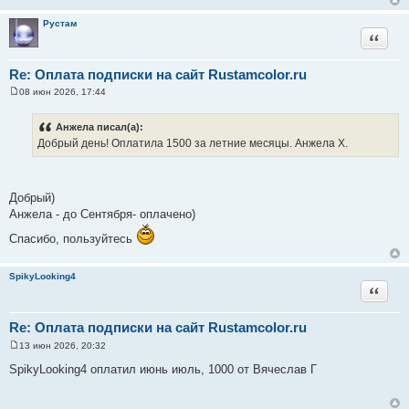
е
н
Рустам
и
Цитата
е
Re: Оплата подписки на сайт Rustamcolor.ru
08 июн 2026, 17:44
С
о
о
Анжела писал(а):
б
Добрый день! Оплатила 1500 за летние месяцы. Анжела Х.
щ
е
н
и
е
Добрый)
Анжела - до Сентября- оплачено)
Спасибо, пользуйтесь
SpikyLooking4
Цитата
Re: Оплата подписки на сайт Rustamcolor.ru
13 июн 2026, 20:32
С
о
SpikyLooking4 оплатил июнь июль, 1000 от Вячеслав Г
о
б
щ
е