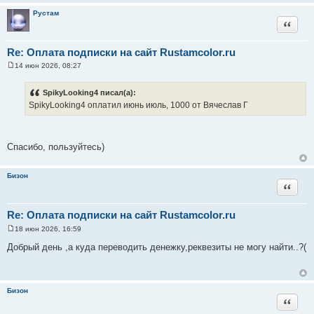
н
Рустам
и
Цитата
е
Re: Оплата подписки на сайт Rustamcolor.ru
14 июн 2026, 08:27
С
о
о
SpikyLooking4 писал(а):
б
SpikyLooking4 оплатил июнь июль, 1000 от Вячеслав Г
щ
е
н
и
е
Спасибо, пользуйтесь)
Бизон
Цитата
Re: Оплата подписки на сайт Rustamcolor.ru
18 июн 2026, 16:59
С
о
Добрый день ,а куда переводить денежку,реквезиты не могу найти..?(
о
б
щ
е
н
Бизон
и
Цитата
е