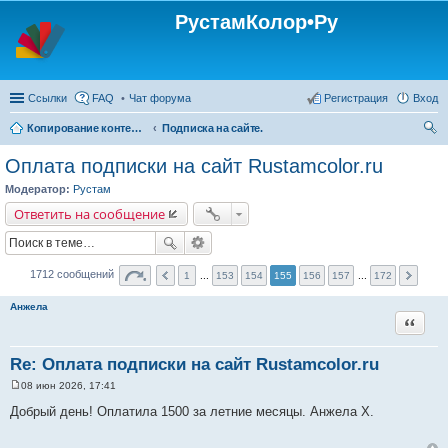
РустамКолор•Ру
Ссылки
FAQ
Чат форума
Регистрация
Вход
Копирование контента с сайта Rustamcolor.ru - запрещено !!!
Подписка на сайте.
ои
Оплата подписки на сайт Rustamcolor.ru
ск
Модератор:
Рустам
Ответить на сообщение
1712 сообщений
1
...
153
154
155
156
157
...
172
Анжела
Цитата
Re: Оплата подписки на сайт Rustamcolor.ru
08 июн 2026, 17:41
С
о
Добрый день! Оплатила 1500 за летние месяцы. Анжела Х.
о
б
щ