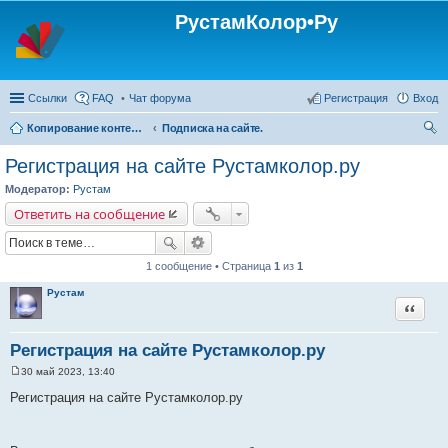
РустамКолор•Ру
Ссылки
FAQ
Чат форума
Регистрация
Вход
Копирование контента с сайта Rustamcolor.ru - запрещено !!!
Подписка на сайте.
ои
Регистрация на сайте Рустамколор.ру
ск
Модератор:
Рустам
Ответить на сообщение
1 сообщение • Страница
1
из
1
Рустам
Цитата
Регистрация на сайте Рустамколор.ру
30 май 2023, 13:40
С
о
Регистрация на сайте Рустамколор.ру
о
б
щ
е