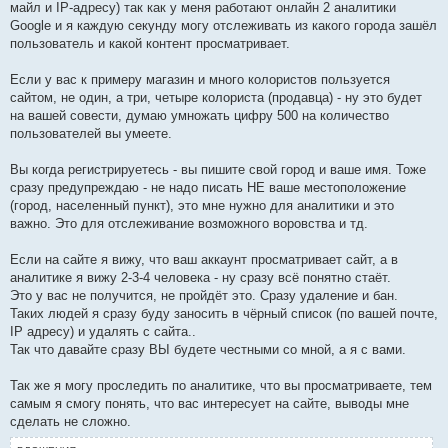
майл и IP-адресу) так как у меня работают онлайн 2 аналитики
Google и я каждую секунду могу отслеживать из какого города зашёл
пользователь и какой контент просматривает.
Если у вас к примеру магазин и много колористов пользуется
сайтом, не один, а три, четыре колориста (продавца) - ну это будет
на вашей совести, думаю умножать цифру 500 на количество
пользователей вы умеете.
Вы когда регистрируетесь - вы пишите свой город и ваше имя. Тоже
сразу предупреждаю - не надо писать НЕ ваше местоположение
(город, населенный пункт), это мне нужно для аналитики и это
важно. Это для отслеживание возможного воровства и тд.
Если на сайте я вижу, что ваш аккаунт просматривает сайт, а в
аналитике я вижу 2-3-4 человека - ну сразу всё понятно стаёт.
Это у вас не получится, не пройдёт это. Сразу удаление и бан.
Таких людей я cразу буду заносить в чёрный список (по вашей почте,
IP адресу) и удалять с сайта..
Так что давайте сразу ВЫ будете честными со мной, а я с вами.
Так же я могу проследить по аналитике, что вы просматриваете, тем
самым я смогу понять, что вас интересует на сайте, выводы мне
сделать не сложно.