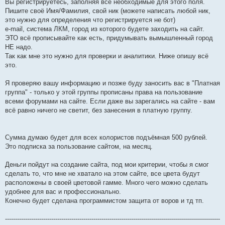
Вы регистрируетесь, заполняя все необходимые для этого поля.
н
и
Пишите своё Имя/Фамилия, свой ник (можете написать любой ник,
е
это нужно для определения что регистрируется не бот)
e-mail, система ЛКМ, город из которого будете заходить на сайт.
ЭТО всё прописывайте как есть, придумывать вымышленный город
НЕ надо.
Так как мне это нужно для проверки и аналитики. Ниже опишу всё
это.
Я проверяю вашу информацию и позже буду заносить вас в "Платная
группа" - только у этой группы прописаны права на пользование
всеми форумами на сайте. Если даже вы зарегались на сайте - вам
всё равно ничего не светит, без занесения в платную группу.
Сумма думаю будет для всех колористов подъёмная 500 рублей.
Это подписка за пользование сайтом, на месяц.
Деньги пойдут на создание сайта, под мои критерии, чтобы я смог
сделать то, что мне не хватало на этом сайте, все цвета будут
расположены в своей цветовой гамме. Много чего можно сделать
удобнее для вас и профессионально.
Конечно будет сделана программистом защита от воров и тд тп.
-----------------------------------------------------------------------------------------------------------