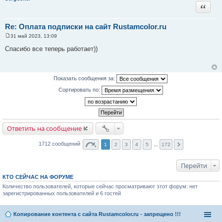
и
Цитата
е
Re: Оплата подписки на сайт Rustamcolor.ru
31 май 2023, 13:09
С
о
Спасибо все теперь работает))
о
б
щ
е
н
Показать сообщения за:
и
е
Сортировать по:
Ответить на сообщение
1712 сообщений
1
2
3
4
5
...
172
Перейти
КТО СЕЙЧАС НА ФОРУМЕ
Количество пользователей, которые сейчас просматривают этот форум: нет
зарегистрированных пользователей и 6 гостей
Копирование контента с сайта Rustamcolor.ru - запрещено !!!