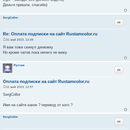
о
Деньги пришли, спасибо)
б
щ
е
н
SergCollor
и
Цитата
е
Re: Оплата подписки на сайт Rustamcolor.ru
31 май 2023, 12:48
С
о
Я вам тоже скинул денюжку
о
Но кроме чатов пока ничего не вижу
б
щ
е
н
Рустам
и
Цитата
е
Оплата подписки на сайт Rustamcolor.ru
31 май 2023, 12:57
С
о
SergCollor
о
б
щ
Имя на сайте какое ? перевод от кого ?
е
н
и
SergCollor
е
Цитата