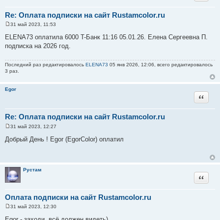
Re: Оплата подписки на сайт Rustamcolor.ru
31 май 2023, 11:53
С
о
ELENA73 оплатила 6000 T-Банк 11:16 05.01.26. Елена Сергеевна П.
о
подписка на 2026 год.
б
щ
е
н
Последний раз редактировалось
ELENA73
05 янв 2026, 12:06, всего редактировалось
и
3 раз.
е
Egor
Цитата
Re: Оплата подписки на сайт Rustamcolor.ru
31 май 2023, 12:27
С
о
Добрый День ! Egor (EgorColor) оплатил
о
б
щ
е
н
Рустам
и
Цитата
е
Оплата подписки на сайт Rustamcolor.ru
31 май 2023, 12:30
С
о
Egor - заходи, всё должен видеть)