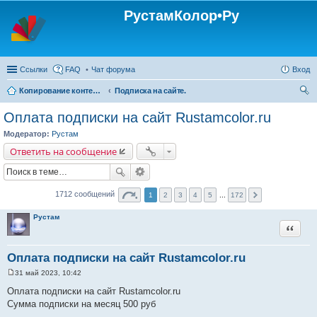
РустамКолор•Ру
Ссылки
FAQ
Чат форума
Вход
Копирование контента с сайта Rustamcolor.ru - запрещено !!!
Подписка на сайте.
ои
Оплата подписки на сайт Rustamcolor.ru
ск
Модератор:
Рустам
Ответить на сообщение
1712 сообщений
1
2
3
4
5
...
172
Рустам
Цитата
Оплата подписки на сайт Rustamcolor.ru
31 май 2023, 10:42
С
о
Оплата подписки на сайт Rustamcolor.ru
о
Сумма подписки на месяц 500 руб
б
щ