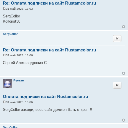
Re: Оплата подписки на сайт Rustamcolor.ru
31 май 2023, 13:03
С
о
SergCollor
о
Kollorist38
б
щ
е
н
SergCollor
и
Цитата
е
Re: Оплата подписки на сайт Rustamcolor.ru
31 май 2023, 13:06
С
о
Сергей Александрович С
о
б
щ
е
н
Рустам
и
Цитата
е
Оплата подписки на сайт Rustamcolor.ru
31 май 2023, 13:06
С
о
SergCollor заходи, весь сайт должен быть открыт !!
о
б
щ
е
н
SergCollor