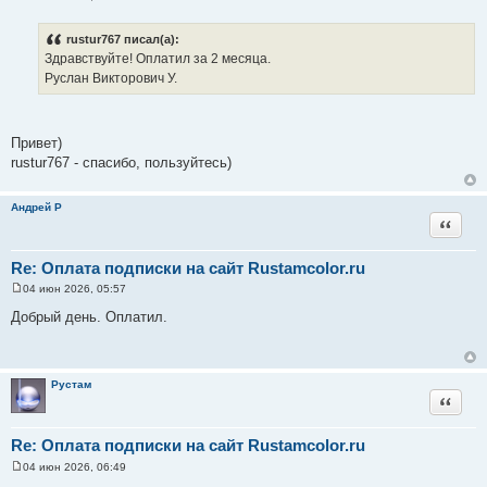
С
о
о
rustur767 писал(а):
б
Здравствуйте! Оплатил за 2 месяца.
щ
е
Руслан Викторович У.
н
и
е
Привет)
rustur767 - спасибо, пользуйтесь)
Андрей Р
Цитата
Re: Оплата подписки на сайт Rustamcolor.ru
04 июн 2026, 05:57
С
о
Добрый день. Оплатил.
о
б
щ
е
н
Рустам
и
Цитата
е
Re: Оплата подписки на сайт Rustamcolor.ru
04 июн 2026, 06:49
С