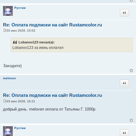
е
н
Рустам
и
Цитата
е
Re: Оплата подписки на сайт Rustamcolor.ru
03 июн 2026, 15:03
С
о
о
Lobanov123 писал(а):
б
Lobanov123 за июнь оплатил
щ
е
н
и
е
Заходите)
meloven
Цитата
Re: Оплата подписки на сайт Rustamcolor.ru
03 июн 2026, 16:21
С
о
добрый день. meloven оплата от Татьяны Г. 1000р
о
б
щ
е
н
Рустам
и
Цитата
е