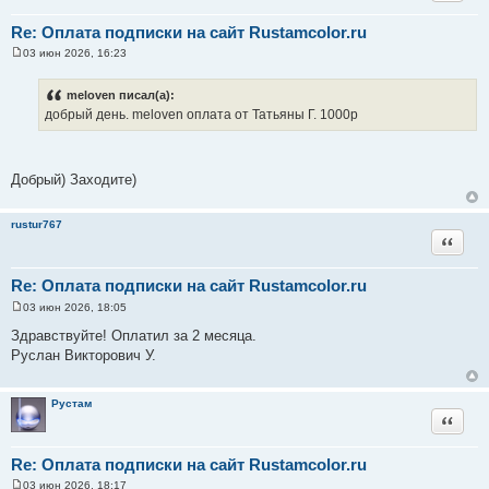
Re: Оплата подписки на сайт Rustamcolor.ru
03 июн 2026, 16:23
С
о
о
meloven писал(а):
б
добрый день. meloven оплата от Татьяны Г. 1000р
щ
е
н
и
е
Добрый) Заходите)
rustur767
Цитата
Re: Оплата подписки на сайт Rustamcolor.ru
03 июн 2026, 18:05
С
о
Здравствуйте! Оплатил за 2 месяца.
о
Руслан Викторович У.
б
щ
е
н
Рустам
и
Цитата
е
Re: Оплата подписки на сайт Rustamcolor.ru
03 июн 2026, 18:17