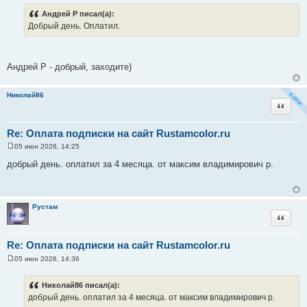
о
о
Андрей Р писал(а):
б
Добрый день. Оплатил.
щ
е
н
и
е
Андрей Р - добрый, заходите)
Николай86
Цитата
Re: Оплата подписки на сайт Rustamcolor.ru
05 июн 2026, 14:25
С
о
добрый день. оплатил за 4 месяца. от максим владимирович р.
о
б
щ
е
н
Рустам
и
Цитата
е
Re: Оплата подписки на сайт Rustamcolor.ru
05 июн 2026, 14:36
С
о
о
Николай86 писал(а):
б
добрый день. оплатил за 4 месяца. от максим владимирович р.
щ
е