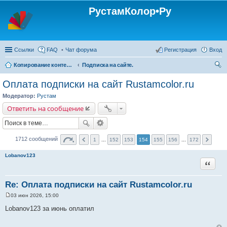
РустамКолор•Ру
Ссылки
FAQ
Чат форума
Регистрация
Вход
Копирование контента с сайта Rustamcolor.ru - запрещено !!!
Подписка на сайте.
ои
Оплата подписки на сайт Rustamcolor.ru
ск
Модератор:
Рустам
Ответить на сообщение
1712 сообщений
1
...
152
153
154
155
156
...
172
Lobanov123
Цитата
Re: Оплата подписки на сайт Rustamcolor.ru
03 июн 2026, 15:00
С
о
Lobanov123 за июнь оплатил
о
б
щ