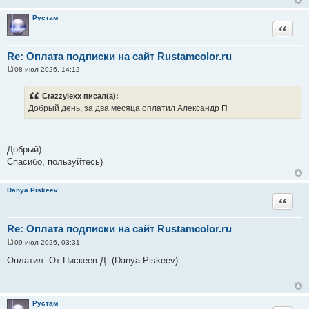
е
н
Рустам
и
Цитата
е
Re: Оплата подписки на сайт Rustamcolor.ru
08 июл 2026, 14:12
С
о
о
Crazzylexx писал(а):
б
Добрый день, за два месяца оплатил Александр П
щ
е
н
и
е
Добрый)
Спасибо, пользуйтесь)
Danya Piskeev
Цитата
Re: Оплата подписки на сайт Rustamcolor.ru
09 июл 2026, 03:31
С
о
Оплатил. От Пискеев Д. (Danya Piskeev)
о
б
щ
е
н
Рустам
и