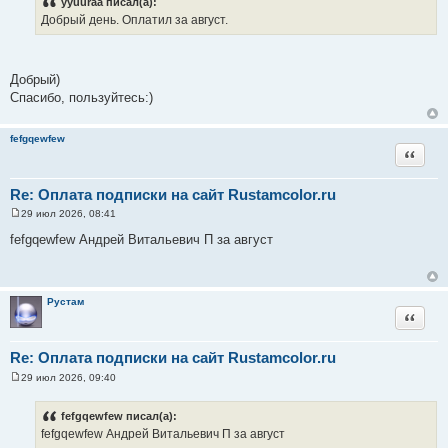
yyuuraa писал(а):
б
Добрый день. Оплатил за август.
щ
е
н
и
е
Добрый)
Спасибо, пользуйтесь:)
fefgqewfew
Цитата
Re: Оплата подписки на сайт Rustamcolor.ru
29 июл 2026, 08:41
С
о
fefgqewfew Андрей Витальевич П за август
о
б
щ
е
н
Рустам
и
Цитата
е
Re: Оплата подписки на сайт Rustamcolor.ru
29 июл 2026, 09:40
С
о
о
fefgqewfew писал(а):
б
fefgqewfew Андрей Витальевич П за август
щ
е