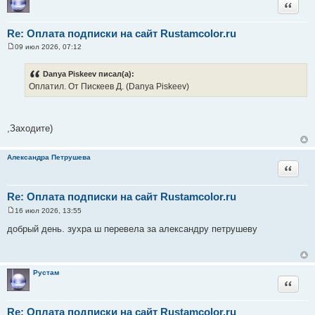
Цитата
е
Re: Оплата подписки на сайт Rustamcolor.ru
09 июл 2026, 07:12
С
о
о
Danya Piskeev писал(а):
б
Оплатил. От Пискеев Д. (Danya Piskeev)
щ
е
н
и
е
,Заходите)
Александра Петрушева
Цитата
Re: Оплата подписки на сайт Rustamcolor.ru
16 июл 2026, 13:55
С
о
добрый день. зухра ш перевела за александру петрушеву
о
б
щ
е
н
Рустам
и
Цитата
е
Re: Оплата подписки на сайт Rustamcolor.ru