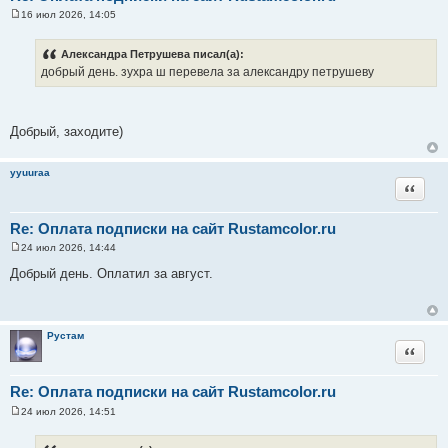
16 июл 2026, 14:05
С
о
о
Александра Петрушева писал(а):
б
добрый день. зухра ш перевела за александру петрушеву
щ
е
н
и
е
Добрый, заходите)
yyuuraa
Цитата
Re: Оплата подписки на сайт Rustamcolor.ru
24 июл 2026, 14:44
С
о
Добрый день. Оплатил за август.
о
б
щ
е
н
Рустам
и
Цитата
е
Re: Оплата подписки на сайт Rustamcolor.ru
24 июл 2026, 14:51
С
о
о