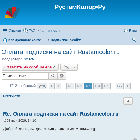
РустамКолор•Ру
Ссылки
FAQ
Чат форума
Вход
Копирование контента с сайта Rustamcolor.ru - запрещено !!!
Подписка на сайте.
ои
Оплата подписки на сайт Rustamcolor.ru
ск
Модератор:
Рустам
Ответить на сообщение
1712 сообщений
1
...
161
162
163
164
165
...
172
Crazzylexx
Цитата
Re: Оплата подписки на сайт Rustamcolor.ru
08 июл 2026, 14:10
С
о
Добрый день, за два месяца оплатил Александр П
о
б
щ