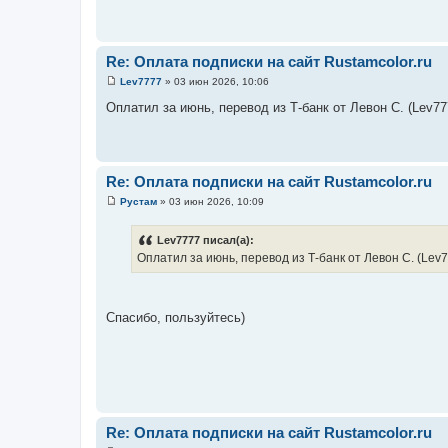
Re: Оплата подписки на сайт Rustamcolor.ru
Lev7777
»
03 июн 2026, 10:06
С
о
Оплатил за июнь, перевод из Т-банк от Левон С. (Lev77
о
б
щ
е
н
и
Re: Оплата подписки на сайт Rustamcolor.ru
е
Рустам
»
03 июн 2026, 10:09
С
о
о
Lev7777 писал(а):
б
Оплатил за июнь, перевод из Т-банк от Левон С. (Lev
щ
е
н
и
е
Спасибо, пользуйтесь)
Re: Оплата подписки на сайт Rustamcolor.ru