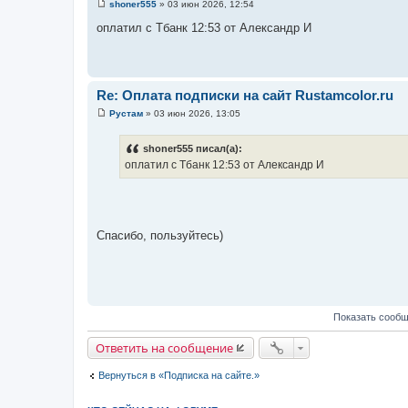
shoner555
»
03 июн 2026, 12:54
С
о
оплатил с Тбанк 12:53 от Александр И
о
б
щ
е
н
и
Re: Оплата подписки на сайт Rustamcolor.ru
е
Рустам
»
03 июн 2026, 13:05
С
о
о
shoner555 писал(а):
б
оплатил с Тбанк 12:53 от Александр И
щ
е
н
и
е
Спасибо, пользуйтесь)
Показать сообщ
Ответить на сообщение
Вернуться в «Подписка на сайте.»