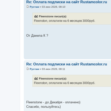
и
Re: Оплата подписки на сайт Rustamcolor.ru
е
Рустам
»
03 июн 2026, 08:10
С
о
о
Fleenstone писал(а):
б
Fleenston, оплатили на 6 месяцев 3000руб.
щ
е
н
и
е
От Данила К ?
Re: Оплата подписки на сайт Rustamcolor.ru
Рустам
»
03 июн 2026, 08:11
С
о
о
Fleenstone писал(а):
б
Fleenston, оплатили на 6 месяцев 3000руб.
щ
е
н
и
е
Fleenstone - до Декабря - оплачено)
Спасибо, пользуйтесь)