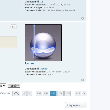
Сообщений:
13
Зарегистрирован:
30 май 2023, 15:42
НИК на форумах:
Shoner
Система ЛКМ:
AkzoNobel Sikkens DYNA PL
Цитата
Рустам
Сообщений:
36660
Зарегистрирован:
25 ноя 2014, 12:05
Система ЛКМ:
Gouache
ообщений
1
...
151
152
153
154
155
...
172
Перейти