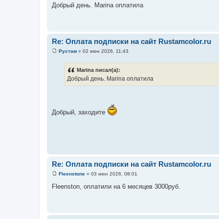
о
Добрый день. Marina оплатила
о
б
щ
е
н
и
Re: Оплата подписки на сайт Rustamcolor.ru
е
Рустам
»
02 июн 2026, 11:43
С
о
о
Marina писал(а):
б
Добрый день. Marina оплатила
щ
е
н
и
е
Добрый, заходите
Re: Оплата подписки на сайт Rustamcolor.ru
Fleenstone
»
03 июн 2026, 08:01
С
о
Fleenston, оплатили на 6 месяцев 3000руб.
о
б
щ
е
н