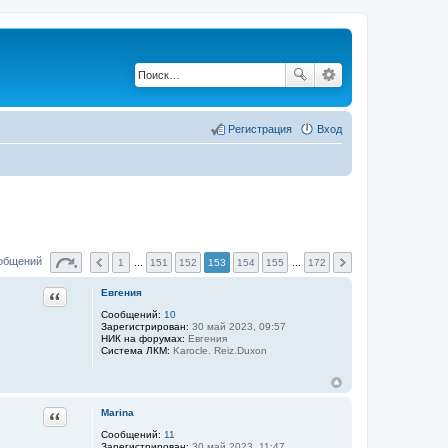
Регистрация
Вход
ообщений
1
...
151
152
153
154
155
...
172
Цитата
Евгения
Сообщений:
10
Зарегистрирован:
30 май 2023, 09:57
НИК на форумах:
Евгения
Система ЛКМ:
Karocle. Reiz.Duxon
Цитата
Marina
Сообщений:
11
Зарегистрирован:
30 май 2023, 11:47