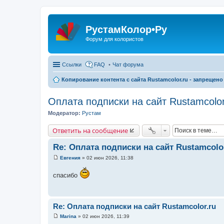
РустамКолор•Ру
Форум для колористов
Ссылки
FAQ
Чат форума
Копирование контента с сайта Rustamcolor.ru - запрещено 
Оплата подписки на сайт Rustamcolor
Модератор:
Рустам
Ответить на сообщение
Re: Оплата подписки на сайт Rustamcolo
Евгения
»
02 июн 2026, 11:38
С
о
спасибо
о
б
щ
е
н
и
Re: Оплата подписки на сайт Rustamcolor.ru
е
Marina
»
02 июн 2026, 11:39
С