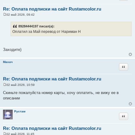
Re: Оплата подписки на сайт Rustamcolor.ru
02 май 2026, 09:42
С
о
о
89284444197 писал(а):
б
Оплатил за Май перевод от Нариман Н
щ
е
н
и
е
Заходите)
Махач
Цитата
Re: Оплата подписки на сайт Rustamcolor.ru
02 май 2026, 10:59
С
о
Скиньте пожалуйста номер карты, хочу оплатить, не вижу ее в
о
описании
б
щ
е
н
Рустам
и
Цитата
е
Re: Оплата подписки на сайт Rustamcolor.ru
02 май 2026, 11:45