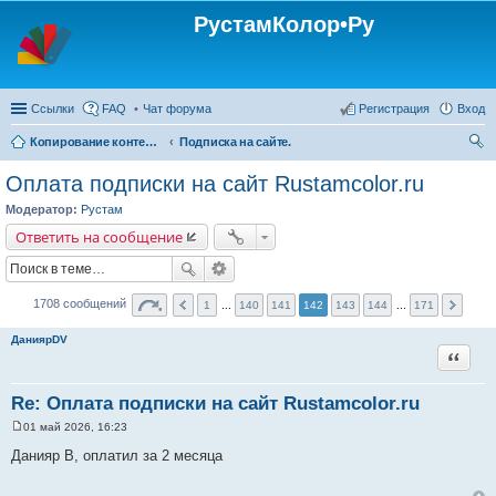
РустамКолор•Ру
Ссылки
FAQ
Чат форума
Регистрация
Вход
Копирование контента с сайта Rustamcolor.ru - запрещено !!!
Подписка на сайте.
ои
Оплата подписки на сайт Rustamcolor.ru
ск
Модератор:
Рустам
Ответить на сообщение
1708 сообщений
1
...
140
141
142
143
144
...
171
ДаниярDV
Цитата
Re: Оплата подписки на сайт Rustamcolor.ru
01 май 2026, 16:23
С
о
Данияр В, оплатил за 2 месяца
о
б
щ