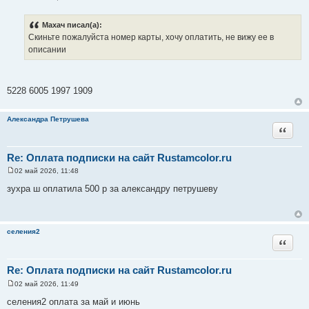
С
о
о
Махач писал(а):
б
Скиньте пожалуйста номер карты, хочу оплатить, не вижу ее в
щ
е
описании
н
и
е
5228 6005 1997 1909
Александра Петрушева
Цитата
Re: Оплата подписки на сайт Rustamcolor.ru
02 май 2026, 11:48
С
о
зухра ш оплатила 500 р за александру петрушеву
о
б
щ
е
н
селения2
и
Цитата
е
Re: Оплата подписки на сайт Rustamcolor.ru
02 май 2026, 11:49
С
о
селения2 оплата за май и июнь
о