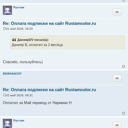
е
н
Рустам
и
Цитата
е
Re: Оплата подписки на сайт Rustamcolor.ru
01 май 2026, 16:25
С
о
о
ДаниярDV писал(а):
б
Данияр В, оплатил за 2 месяца
щ
е
н
и
е
Спасибо, пользуйтесь)
89284444197
Цитата
Re: Оплата подписки на сайт Rustamcolor.ru
02 май 2026, 09:31
С
о
Оплатил за Май перевод от Нариман Н
о
б
щ
е
н
Рустам
и
Цитата
е