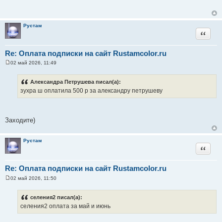
б
щ
е
н
Рустам
и
Цитата
е
Re: Оплата подписки на сайт Rustamcolor.ru
02 май 2026, 11:49
С
о
о
Александра Петрушева писал(а):
б
зухра ш оплатила 500 р за александру петрушеву
щ
е
н
и
е
Заходите)
Рустам
Цитата
Re: Оплата подписки на сайт Rustamcolor.ru
02 май 2026, 11:50
С
о
о
селения2 писал(а):
б
селения2 оплата за май и июнь
щ
е
н