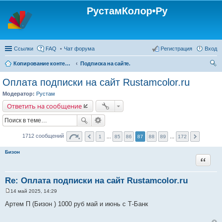
РустамКолор•Ру
Ссылки
FAQ
Чат форума
Регистрация
Вход
Копирование контента с сайта Rustamcolor.ru - запрещено !!!
Подписка на сайте.
ои
Оплата подписки на сайт Rustamcolor.ru
ск
Модератор:
Рустам
Ответить на сообщение
1712 сообщений
1
...
85
86
87
88
89
...
172
Бизон
Цитата
Re: Оплата подписки на сайт Rustamcolor.ru
14 май 2025, 14:29
С
о
Артем П (Бизон ) 1000 руб май и июнь с Т-Банк
о
б
щ