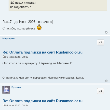
о
Rus17 писал(а):
б
на год оплатил
щ
е
н
и
е
Rus17 - до Июня 2026 - оплачено)
Спасибо, пользуйтесь
Маргарита
Цитата
Re: Оплата подписки на сайт Rustamcolor.ru
02 июн 2025, 08:53
С
о
Оплатила за маргариту. Перевод от Марины Р
о
б
щ
е
н
Оплатила за маргариту, перевод от Марины Николаевны. За март
и
е
Рустам
Цитата
Re: Оплата подписки на сайт Rustamcolor.ru
02 июн 2025, 08:54
С