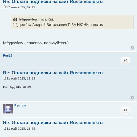
Re: Оплата подписки на сайт Rustamcolor.ru
27 май 2025, 07:13
С
о
о
fefgqewfew писал(а):
б
fefgqewfew Андрей Витальевич П ЗА ИЮНЬ оплатил
щ
е
н
и
е
fefgqewfew - спасибо, пользуйтесь)
Rus17
Цитата
Re: Оплата подписки на сайт Rustamcolor.ru
31 май 2025, 13:13
С
о
на год оплатил
о
б
щ
е
н
Рустам
и
Цитата
е
Re: Оплата подписки на сайт Rustamcolor.ru
31 май 2025, 13:45
С
о