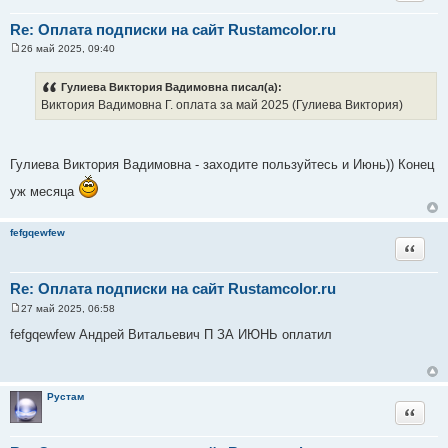
Re: Оплата подписки на сайт Rustamcolor.ru
26 май 2025, 09:40
С
о
о
Гулиева Виктория Вадимовна писал(а):
б
Виктория Вадимовна Г. оплата за май 2025 (Гулиева Виктория)
щ
е
н
и
е
Гулиева Виктория Вадимовна - заходите пользуйтесь и Июнь)) Конец
уж месяца
fefgqewfew
Цитата
Re: Оплата подписки на сайт Rustamcolor.ru
27 май 2025, 06:58
С
о
fefgqewfew Андрей Витальевич П ЗА ИЮНЬ оплатил
о
б
щ
е
н
Рустам
и
Цитата
е