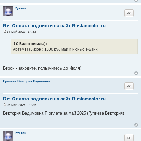
е
н
Рустам
и
Цитата
е
Re: Оплата подписки на сайт Rustamcolor.ru
14 май 2025, 14:32
С
о
о
Бизон писал(а):
б
Артем П (Бизон ) 1000 руб май и июнь с Т-Банк
щ
е
н
и
е
Бизон - заходите, пользуйтесь до Июля)
Гулиева Виктория Вадимовна
Цитата
Re: Оплата подписки на сайт Rustamcolor.ru
26 май 2025, 09:35
С
о
Виктория Вадимовна Г. оплата за май 2025 (Гулиева Виктория)
о
б
щ
е
н
Рустам
и
Цитата
е