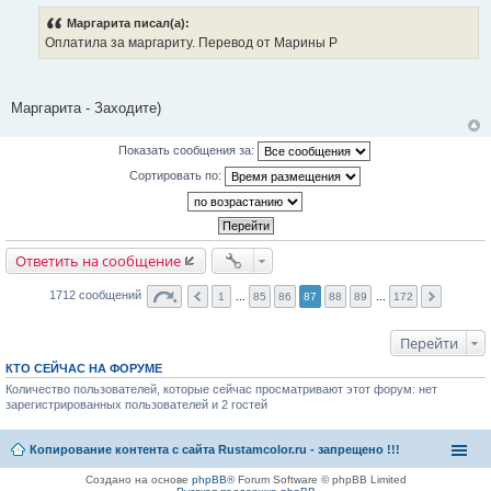
о
о
Маргарита писал(а):
б
Оплатила за маргариту. Перевод от Марины Р
щ
е
н
и
е
Маргарита - Заходите)
Показать сообщения за:
Сортировать по:
Ответить на сообщение
1712 сообщений
1
...
85
86
87
88
89
...
172
Перейти
КТО СЕЙЧАС НА ФОРУМЕ
Количество пользователей, которые сейчас просматривают этот форум: нет
зарегистрированных пользователей и 2 гостей
Копирование контента с сайта Rustamcolor.ru - запрещено !!!
Создано на основе
phpBB
® Forum Software © phpBB Limited