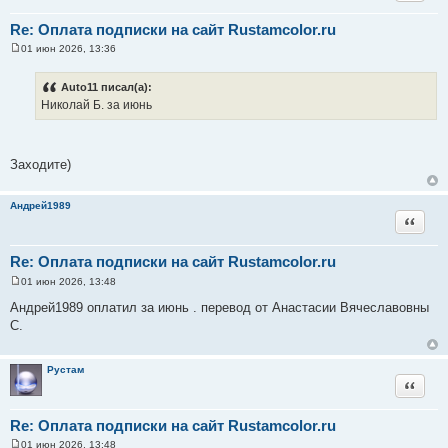
Re: Оплата подписки на сайт Rustamcolor.ru
01 июн 2026, 13:36
С
о
о
Auto11 писал(а):
б
Николай Б. за июнь
щ
е
н
и
е
Заходите)
Андрей1989
Цитата
Re: Оплата подписки на сайт Rustamcolor.ru
01 июн 2026, 13:48
С
о
Андрей1989 оплатил за июнь . перевод от Анастасии Вячеславовны
о
С.
б
щ
е
н
Рустам
и
Цитата
е
Re: Оплата подписки на сайт Rustamcolor.ru
01 июн 2026, 13:48