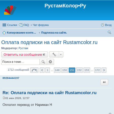
РустамКолор•Ру
Ссылки
FAQ
Чат форума
Вход
Копирование контента с сайта Rustamcolor.ru - запрещено !!!
Подписка на сайте.
ои
Оплата подписки на сайт Rustamcolor.ru
ск
Модератор:
Рустам
Ответить на сообщение
1712 сообщений
1
...
149
150
151
152
153
...
172
89284444197
Цитата
Re: Оплата подписки на сайт Rustamcolor.ru
01 июн 2026, 12:57
С
о
Оплатил перевод от Нариман Н
о
б
щ