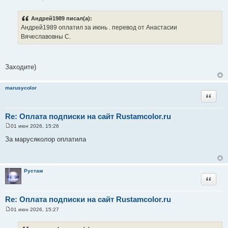
С
о
о
Андрей1989 писал(а):
б
Андрей1989 оплатил за июнь . перевод от Анастасии
щ
е
Вячеславовны С.
н
и
е
Заходите)
marusycolor
Цитата
Re: Оплата подписки на сайт Rustamcolor.ru
01 июн 2026, 15:26
С
о
За марусяколор оплатила
о
б
щ
е
н
Рустам
и
Цитата
е
Re: Оплата подписки на сайт Rustamcolor.ru
01 июн 2026, 15:27
С
о
о