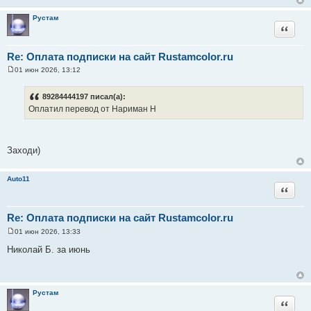
е
н
Рустам
и
Цитата
е
Re: Оплата подписки на сайт Rustamcolor.ru
01 июн 2026, 13:12
С
о
о
89284444197 писал(а):
б
Оплатил перевод от Нариман Н
щ
е
н
и
е
Заходи)
Auto11
Цитата
Re: Оплата подписки на сайт Rustamcolor.ru
01 июн 2026, 13:33
С
о
Николай Б. за июнь
о
б
щ
е
н
Рустам
и
Цитата
е