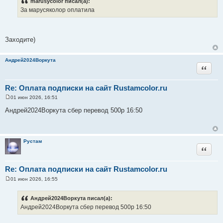
marusycolor писал(а):
б
За марусяколор оплатила
щ
е
н
и
е
Заходите)
Андрей2024Воркута
Цитата
Re: Оплата подписки на сайт Rustamcolor.ru
01 июн 2026, 16:51
С
о
Андрей2024Воркута сбер перевод 500р 16:50
о
б
щ
е
н
Рустам
и
Цитата
е
Re: Оплата подписки на сайт Rustamcolor.ru
01 июн 2026, 16:55
С
о
о
Андрей2024Воркута писал(а):
б
Андрей2024Воркута сбер перевод 500р 16:50
щ
е
н