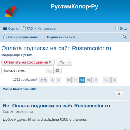
РустамКолор•Ру
Ссылки
FAQ
Чат форума
Вход
Копирование контента с сайта Rustamcolor.ru - запрещено !!!
Подписка на сайте.
ои
Оплата подписки на сайт Rustamcolor.ru
ск
Модератор:
Рустам
Ответить на сообщение
1712 сообщений
1
...
91
92
93
94
95
...
172
Masha Drozhzhina 0305
Цитата
Re: Оплата подписки на сайт Rustamcolor.ru
30 сен 2025, 13:13
С
о
Добрый день. Masha drozhzhina 0305 оплачено.
о
б
щ