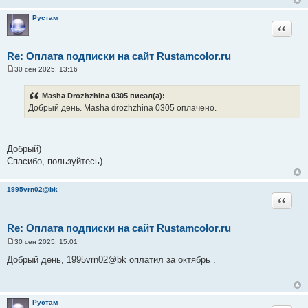
е
н
Рустам
и
Цитата
е
Re: Оплата подписки на сайт Rustamcolor.ru
30 сен 2025, 13:16
С
о
о
Masha Drozhzhina 0305 писал(а):
б
Добрый день. Masha drozhzhina 0305 оплачено.
щ
е
н
и
е
Добрый)
Спасибо, пользуйтесь)
1995vrn02@bk
Цитата
Re: Оплата подписки на сайт Rustamcolor.ru
30 сен 2025, 15:01
С
о
Добрый день, 1995vrn02@bk оплатил за октябрь .
о
б
щ
е
н
Рустам
и