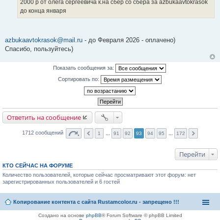
2000 р от олега сергеевича к.на сбер со сбера за azbukaavtokrasok
щ
е
до конца января
н
и
е
azbukaavtokrasok@mail.ru
- до Февраля 2026 - оплачено)
Спасибо, пользуйтесь)
Показать сообщения за:
Сортировать по:
Ответить на сообщение
1712 сообщений
1
...
91
92
93
94
95
...
172
Перейти
КТО СЕЙЧАС НА ФОРУМЕ
Количество пользователей, которые сейчас просматривают этот форум: нет
зарегистрированных пользователей и 6 гостей
Копирование контента с сайта Rustamcolor.ru - запрещено !!!
Создано на основе
phpBB
® Forum Software © phpBB Limited