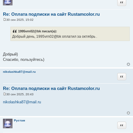
Цитата
е
Re: Оплата подписки на сайт Rustamcolor.ru
30 сен 2025, 15:02
С
о
о
1995vrn02@bk писал(а):
б
Добрый день, 1995vrn02@bk оплатил за октябрь .
щ
е
н
и
е
Добрый)
Спасибо, пользуйтесь)
nikolashka87@mail.ru
Цитата
Re: Оплата подписки на сайт Rustamcolor.ru
30 сен 2025, 20:43
С
о
nikolashka87@mail.ru
о
б
щ
е
н
Рустам
и
Цитата
е