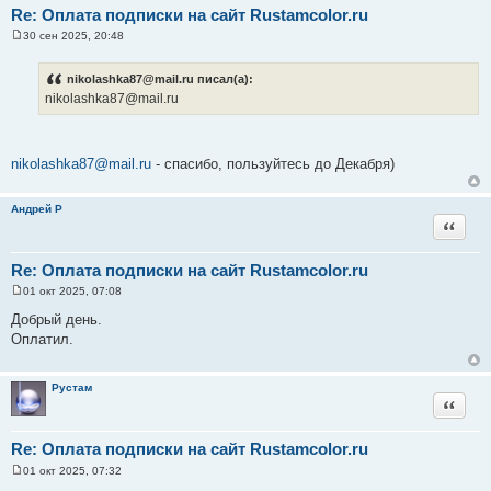
Re: Оплата подписки на сайт Rustamcolor.ru
30 сен 2025, 20:48
С
о
о
nikolashka87@mail.ru писал(а):
б
nikolashka87@mail.ru
щ
е
н
и
е
nikolashka87@mail.ru
- спасибо, пользуйтесь до Декабря)
Андрей Р
Цитата
Re: Оплата подписки на сайт Rustamcolor.ru
01 окт 2025, 07:08
С
о
Добрый день.
о
Оплатил.
б
щ
е
н
Рустам
и
Цитата
е
Re: Оплата подписки на сайт Rustamcolor.ru
01 окт 2025, 07:32
С