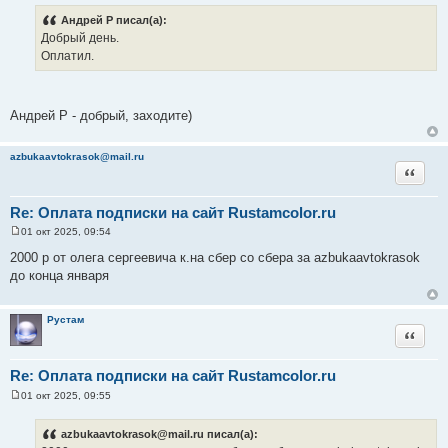
о
о
Андрей Р писал(а):
б
Добрый день.
щ
е
Оплатил.
н
и
е
Андрей Р - добрый, заходите)
azbukaavtokrasok@mail.ru
Цитата
Re: Оплата подписки на сайт Rustamcolor.ru
01 окт 2025, 09:54
С
о
2000 р от олега сергеевича к.на сбер со сбера за azbukaavtokrasok
о
до конца января
б
щ
е
н
Рустам
и
Цитата
е
Re: Оплата подписки на сайт Rustamcolor.ru
01 окт 2025, 09:55
С
о
о
azbukaavtokrasok@mail.ru писал(а):
б