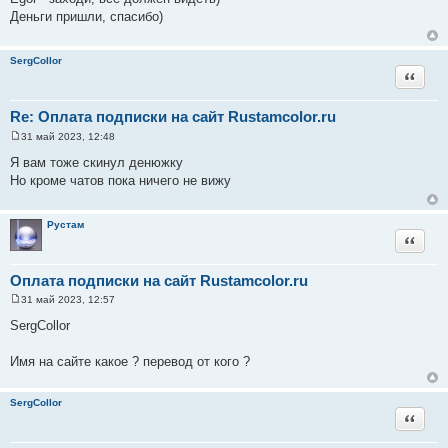
о
Деньги пришли, спасибо)
б
щ
е
н
SergCollor
и
Цитата
е
Re: Оплата подписки на сайт Rustamcolor.ru
31 май 2023, 12:48
С
о
Я вам тоже скинул денюжку
о
Но кроме чатов пока ничего не вижу
б
щ
е
н
Рустам
и
Цитата
е
Оплата подписки на сайт Rustamcolor.ru
31 май 2023, 12:57
С
о
SergCollor
о
б
щ
Имя на сайте какое ? перевод от кого ?
е
н
и
SergCollor
е
Цитата