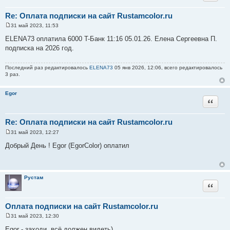
Re: Оплата подписки на сайт Rustamcolor.ru
31 май 2023, 11:53
С
о
ELENA73 оплатила 6000 T-Банк 11:16 05.01.26. Елена Сергеевна П.
о
подписка на 2026 год.
б
щ
е
н
Последний раз редактировалось
ELENA73
05 янв 2026, 12:06, всего редактировалось
и
3 раз.
е
Egor
Цитата
Re: Оплата подписки на сайт Rustamcolor.ru
31 май 2023, 12:27
С
о
Добрый День ! Egor (EgorColor) оплатил
о
б
щ
е
н
Рустам
и
Цитата
е
Оплата подписки на сайт Rustamcolor.ru
31 май 2023, 12:30
С
о
Egor - заходи, всё должен видеть)