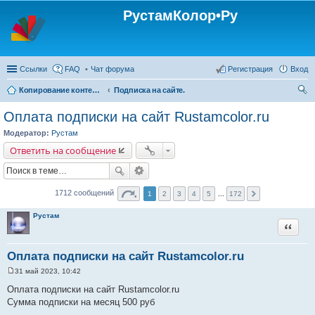
РустамКолор•Ру
Ссылки
FAQ
Чат форума
Регистрация
Вход
Копирование контента с сайта Rustamcolor.ru - запрещено !!!
Подписка на сайте.
ои
Оплата подписки на сайт Rustamcolor.ru
ск
Модератор:
Рустам
Ответить на сообщение
1712 сообщений
1
2
3
4
5
...
172
Рустам
Цитата
Оплата подписки на сайт Rustamcolor.ru
31 май 2023, 10:42
С
о
Оплата подписки на сайт Rustamcolor.ru
о
Сумма подписки на месяц 500 руб
б
щ