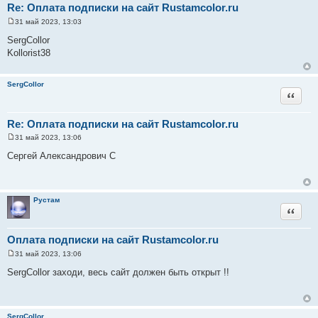
Re: Оплата подписки на сайт Rustamcolor.ru
31 май 2023, 13:03
С
о
SergCollor
о
Kollorist38
б
щ
е
н
SergCollor
и
Цитата
е
Re: Оплата подписки на сайт Rustamcolor.ru
31 май 2023, 13:06
С
о
Сергей Александрович С
о
б
щ
е
н
Рустам
и
Цитата
е
Оплата подписки на сайт Rustamcolor.ru
31 май 2023, 13:06
С
о
SergCollor заходи, весь сайт должен быть открыт !!
о
б
щ
е
н
SergCollor