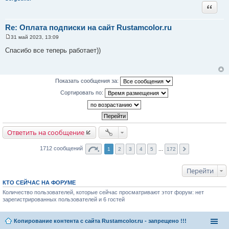
и
Цитата
е
Re: Оплата подписки на сайт Rustamcolor.ru
31 май 2023, 13:09
С
о
Спасибо все теперь работает))
о
б
щ
е
н
Показать сообщения за:
и
е
Сортировать по:
Ответить на сообщение
1712 сообщений
1
2
3
4
5
...
172
Перейти
КТО СЕЙЧАС НА ФОРУМЕ
Количество пользователей, которые сейчас просматривают этот форум: нет
зарегистрированных пользователей и 6 гостей
Копирование контента с сайта Rustamcolor.ru - запрещено !!!