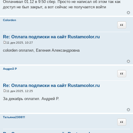
о
Оплачивал 01.12 в 9:50 сбер. Просто не написал об этом так как
о
доступ не был закрыт, а вот сейчас не получается войти
б
щ
е
н
Colorden
и
Цитата
е
Re: Оплата подписки на сайт Rustamcolor.ru
11 дек 2025, 10:27
С
о
colorden оплатил, Евгения Александровна
о
б
щ
е
н
Андрей Р
и
Цитата
е
Re: Оплата подписки на сайт Rustamcolor.ru
11 дек 2025, 12:25
С
о
За декабрь оплатил. Андрей Р.
о
б
щ
е
н
Татьяна2308!!!
и
Цитата
е