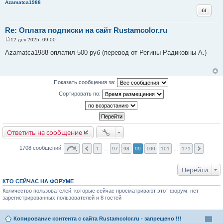
Azamatca1988
е
Цитата
Re: Оплата подписки на сайт Rustamcolor.ru
12 дек 2025, 09:00
С
о
Azamatca1988 оплатил 500 руб (перевод от Регины Радиковны А.)
о
б
щ
е
н
Показать сообщения за:
и
е
Сортировать по:
Ответить на сообщение
1708 сообщений
1
...
97
98
99
100
101
...
171
Перейти
КТО СЕЙЧАС НА ФОРУМЕ
Количество пользователей, которые сейчас просматривают этот форум: нет
зарегистрированных пользователей и 8 гостей
Копирование контента с сайта Rustamcolor.ru - запрещено !!!