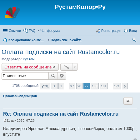
РустамКолор•Ру
Ссылки
FAQ
Чат форума
Регистрация
Вход
Копирование контента с сайта Rustamcolor.ru - запрещено !!!
Подписка на сайте.
ои
Оплата подписки на сайт Rustamcolor.ru
ск
Модератор:
Рустам
Ответить на сообщение
1708 сообщений
1
...
97
98
99
100
101
...
171
Ярослав Владимиров
Цитата
Re: Оплата подписки на сайт Rustamcolor.ru
11 дек 2025, 07:26
С
о
Владимиров Ярослав Александрович, г новосибирск, оплатил 1000р ,
о
впустите
б
щ