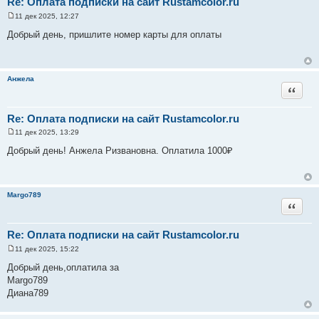
Re: Оплата подписки на сайт Rustamcolor.ru
11 дек 2025, 12:27
С
о
Добрый день, пришлите номер карты для оплаты
о
б
щ
е
н
Анжела
и
Цитата
е
Re: Оплата подписки на сайт Rustamcolor.ru
11 дек 2025, 13:29
С
о
Добрый день! Анжела Ризвановна. Оплатила 1000₽
о
б
щ
е
н
Margo789
и
Цитата
е
Re: Оплата подписки на сайт Rustamcolor.ru
11 дек 2025, 15:22
С
о
Добрый день,оплатила за
о
Margo789
б
щ
Диана789
е
н
и