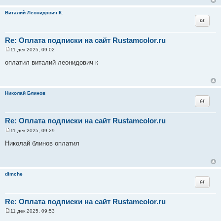
е
н
Виталий Леонидович К.
и
Цитата
е
Re: Оплата подписки на сайт Rustamcolor.ru
11 дек 2025, 09:02
С
о
оплатил виталий леонидович к
о
б
щ
е
н
Николай Блинов
и
Цитата
е
Re: Оплата подписки на сайт Rustamcolor.ru
11 дек 2025, 09:29
С
о
Николай блинов оплатил
о
б
щ
е
н
dimche
и
Цитата
е
Re: Оплата подписки на сайт Rustamcolor.ru
11 дек 2025, 09:53
С