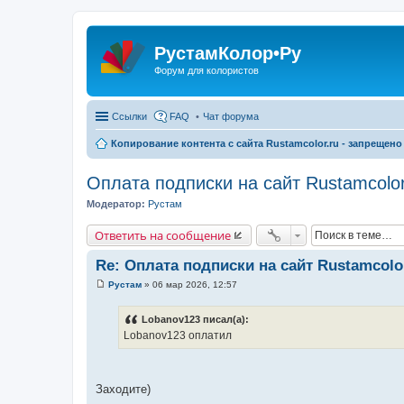
РустамКолор•Ру
Форум для колористов
Ссылки
FAQ
Чат форума
Копирование контента с сайта Rustamcolor.ru - запрещено 
Оплата подписки на сайт Rustamcolor
Модератор:
Рустам
Ответить на сообщение
Re: Оплата подписки на сайт Rustamcolo
Рустам
»
06 мар 2026, 12:57
С
о
о
Lobanov123 писал(а):
б
Lobanov123 оплатил
щ
е
н
и
е
Заходите)