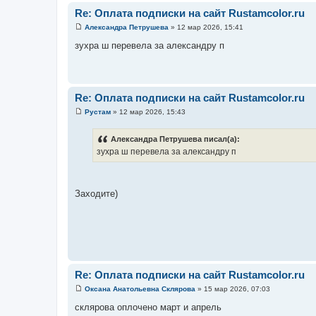
Re: Оплата подписки на сайт Rustamcolor.ru
Александра Петрушева
»
12 мар 2026, 15:41
С
о
зухра ш перевела за александру п
о
б
щ
е
н
и
Re: Оплата подписки на сайт Rustamcolor.ru
е
Рустам
»
12 мар 2026, 15:43
С
о
о
Александра Петрушева писал(а):
б
зухра ш перевела за александру п
щ
е
н
и
е
Заходите)
Re: Оплата подписки на сайт Rustamcolor.ru
Оксана Анатольевна Склярова
»
15 мар 2026, 07:03
С
о
склярова оплочено март и апрель
о