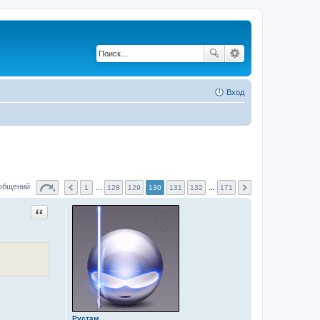
Вход
ообщений
1
...
128
129
130
131
132
...
171
Цитата
Рустам