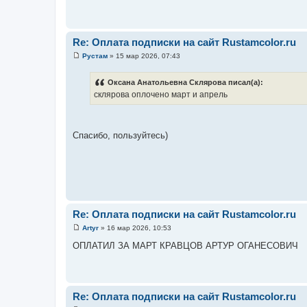
б
щ
е
н
и
Re: Оплата подписки на сайт Rustamcolor.ru
е
Рустам
»
15 мар 2026, 07:43
С
о
о
Оксана Анатольевна Склярова писал(а):
б
склярова оплочено март и апрель
щ
е
н
и
е
Спасибо, пользуйтесь)
Re: Оплата подписки на сайт Rustamcolor.ru
Artyr
»
16 мар 2026, 10:53
С
о
ОПЛАТИЛ ЗА МАРТ КРАВЦОВ АРТУР ОГАНЕСОВИЧ
о
б
щ
е
н
и
Re: Оплата подписки на сайт Rustamcolor.ru
е