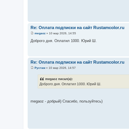
Re: Оплата подписки на сайт Rustamcolor.ru
megaoz
»
10 мар 2026, 14:55
С
о
Доброго дня. Оплатил 1000. Юрий Ш.
о
б
щ
е
н
и
Re: Оплата подписки на сайт Rustamcolor.ru
е
Рустам
»
10 мар 2026, 14:57
С
о
о
megaoz писал(а):
б
Доброго дня. Оплатил 1000. Юрий Ш.
щ
е
н
и
е
megaoz - добрый) Спасибо, пользуйтесь)