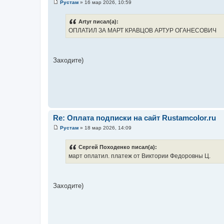
Рустам
»
16 мар 2026, 10:59
С
о
о
Artyr писал(а):
б
ОПЛАТИЛ ЗА МАРТ КРАВЦОВ АРТУР ОГАНЕСОВИЧ
щ
е
н
и
е
Заходите)
Re: Оплата подписки на сайт Rustamcolor.ru
Рустам
»
18 мар 2026, 14:09
С
о
о
Сергей Походенко писал(а):
б
март оплатил. платеж от Виктории Федоровны Ц.
щ
е
н
и
е
Заходите)